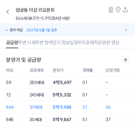
엄궁동
더샵 리오몬트
866세대
4.5억~5.9억
384만 비쌈!
청약 마감
2027년 6월 1일 입주
공급량
주변 시세
주변 청약
단지 정보
일정
위치
호재
학군
관련 영상
분양가 및 공급량
평
타입
공급세대
분양가
경쟁률
당첨가점
4억 5,697
59
280세대
0:1
-
5억 5,332
72
245세대
0:1
-
5억 9,988
84A
311세대
3:1
36
5억 9,867
84B
30세대
5:1
37