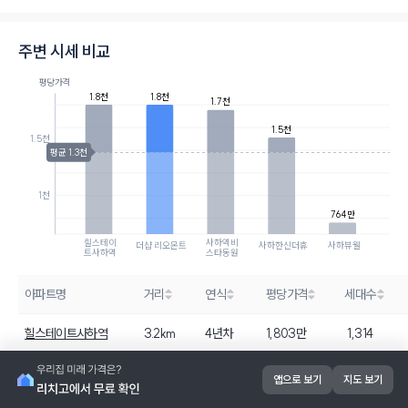
주변 시세 비교
평당가격
1.8천
1.8천
1.7천
1.5천
1.5천
평균 1.3천
1천
764만
힐스테이
사하역비
더샵 리오몬트
사하한신더휴
사하뷰웰
트사하역
스타동원
아파트명
거리
연식
평당가격
세대수
힐스테이트사하역
3.2km
4년차
1,803만
1,314
더샵 리오몬트
-
-
1,802만
1,305
앱으로 보기
지도 보기