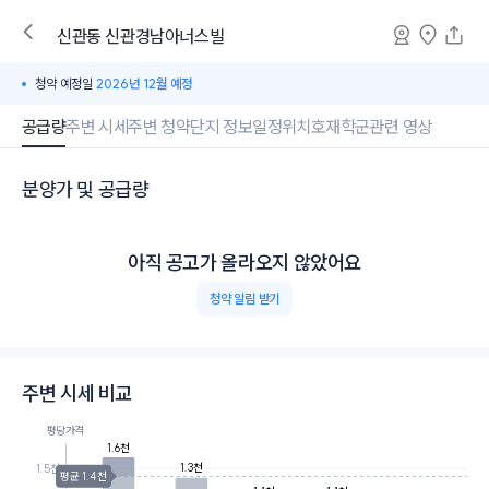
신관동
신관경남아너스빌
청약 예정일
2026년 12월 예정
공급량
주변 시세
주변 청약
단지 정보
일정
위치
호재
학군
관련 영상
분양가 및 공급량
아직 공고가 올라오지 않았어요
청약 알림 받기
주변 시세 비교
평당가격
1.6천
1.3천
1.5천
평균 1.4천