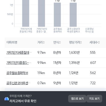
1.1천
1.1천
1천
500만
0
가락1단지세
가락11단지
공주월송
공주신관코아
신관경남
종힐데스하임
중흥S-클..
흥화하브
루센트럴파크
아너스빌
아파트명
거리
연식
평당가격
세대수
가락1단지세종힐데스하임
9.7km
8년차
1,630만
555
가락11단지중흥S-클래스에듀카운티
9.9km
11년차
1,396만
607
공주월송흥화하브
1.9km
8년차
1,124만
562
공주신관코아루센트럴파크
0.7km
9년차
1,121만
722
신관경남아너스빌
-
-
-
567
앱으로 보기
지도 보기