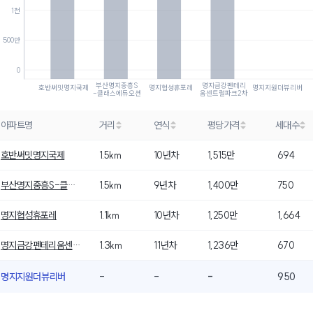
1천
500만
0
부산명지중흥S
명지금강펜테리
호반써밋명지국제
명지협성휴포레
명지지원더뷰리버
-클래스에듀오션
움센트럴파크2차
아파트명
거리
연식
평당가격
세대수
호반써밋명지국제
1.5km
10년차
1,515만
694
부산명지중흥S-클래스에듀오션
1.5km
9년차
1,400만
750
명지협성휴포레
1.1km
10년차
1,250만
1,664
명지금강펜테리움센트럴파크2차
1.3km
11년차
1,236만
670
명지지원더뷰리버
-
-
-
950