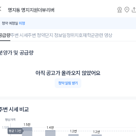
명지동
명지지원더뷰리버
청약 예정일
미정
공급량
주변 시세
주변 청약
단지 정보
일정
위치
호재
학군
관련 영상
분양가 및 공급량
아직 공고가 올라오지 않았어요
청약 알림 받기
주변 시세 비교
평당가격
1.5천
1.4천
1.5천
평균 1.3천
1.2천
1.2천