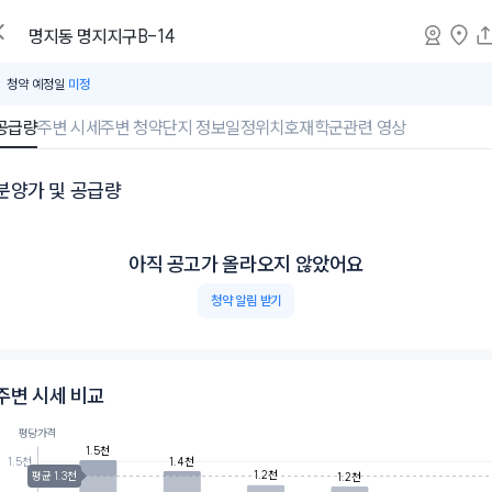
명지동
명지지구B-14
청약 예정일
미정
공급량
주변 시세
주변 청약
단지 정보
일정
위치
호재
학군
관련 영상
분양가 및 공급량
아직 공고가 올라오지 않았어요
청약 알림 받기
주변 시세 비교
평당가격
1.5천
1.4천
1.5천
1.2천
평균 1.3천
1.2천