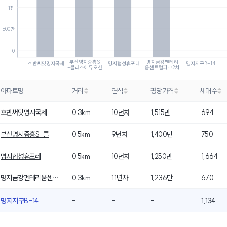
1천
500만
0
부산명지중흥S
명지금강펜테리
호반써밋명지국제
명지협성휴포레
명지지구B-14
-클래스에듀오션
움센트럴파크2차
아파트명
거리
연식
평당가격
세대수
호반써밋명지국제
0.3km
10년차
1,515만
694
부산명지중흥S-클래스에듀오션
0.5km
9년차
1,400만
750
명지협성휴포레
0.5km
10년차
1,250만
1,664
명지금강펜테리움센트럴파크2차
0.3km
11년차
1,236만
670
명지지구B-14
-
-
-
1,134