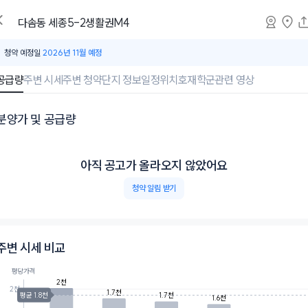
다솜동
세종5-2생활권M4
청약 예정일
2026년 11월 예정
공급량
주변 시세
주변 청약
단지 정보
일정
위치
호재
학군
관련 영상
분양가 및 공급량
아직 공고가 올라오지 않았어요
청약 알림 받기
주변 시세 비교
평당가격
2천
2천
1.7천
평균 1.8천
1.7천
1.6천