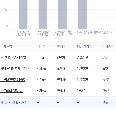
1천
0
수루배3단지
새나루11단
수루배2단지캐슬
수루배마을5단지
세종5-2생활권M4
리슈빌더리버
지세종어울..
&파밀리에디아트
아파트명
거리
연식
평당가격
세대수
수루배3단지리슈빌더리버
4.3km
8년차
2,024만
784
새나루11단지세종어울림파밀리에센트럴
4.5km
5년차
1,792만
612
수루배2단지캐슬&파밀리에디아트
4.6km
8년차
1,720만
592
수루배마을5단지
4.5km
8년차
1,660만
362
세종5-2생활권M4
-
-
-
196