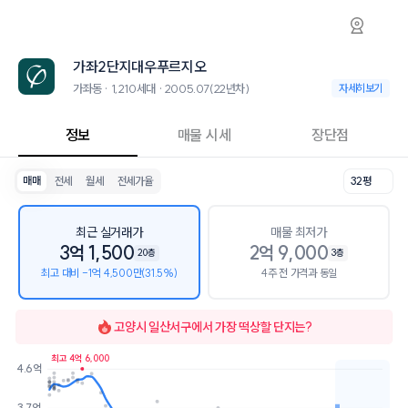
가좌동 가좌2단지대우푸르지오 아파트 시세·실
가좌2단지대우푸르지오
가좌2단지대우푸르
가좌2단지대우푸르지오는 가좌동에 위치한 1,210세대 대단지 아파트로, 2
2026년 8월 6일 기준 28평형의 매매 시세는 2.8억, 전세는 2.2억입니다
가좌2단지대우푸르지오
인근 학군으로는 송포초등학교, 고양송산중학교, 가좌고등학교가 있습니
최고 20층, 용적률 199%, 건폐율 13%의 단지입니다.
가좌동 · 1,210세대 · 2005.07(22년차)
가좌동 · 1,210세대
자세히보기
교육 시설로는 이레하바어린이집 (14m), 초록벌어린이집 (14m)이 있습
정보
매물 시세
장단점
매매
전세
월세
전세가율
32평
최근 실거래가
매물 최저가
3억 1,500
2억 9,000
20층
3층
최고 대비 -1억 4,500만(31.5%)
4주 전 가격과 동일
고양시 일산서구
에서 가장 떡상할 단지는?
최고 4억 6,000
4.6억
호가
매물수
3.7억