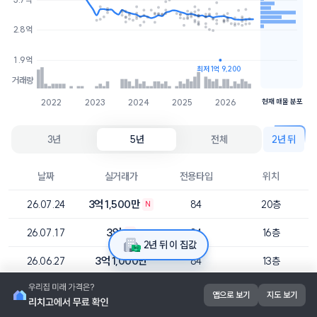
3억
9개
2.8억
2.9억
3개
1.9억
최저 1억 9,200
거래량
2022
2023
2024
2025
2026
현재 매물 분포
3년
5년
전체
2년 뒤
날짜
실거래가
전용타입
위치
3억 1,500만
26.07.24
84
20층
N
3억
26.07.17
84
16층
N
2년 뒤 이 집값
3억 1,000만
26.06.27
84
13층
3억 4,200만
26.06.16
84
8층
앱으로 보기
지도 보기