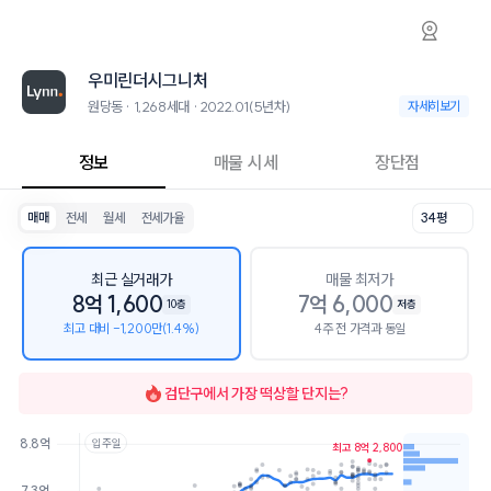
원당동 우미린더시그니처 아파트 시세·실거래가
우미린더시그니처
우미린더시그니처
우미린더시그니처는 원당동에 위치한 1,268세대 대단지 아파트로, 2022
2026년 8월 7일 기준 29평형의 매매 시세는 7.1억, 전세는 3.8억입니다
우미린더시그니처
인근 학군으로는 인천한별초등학교, 원당중학교, 인천원당고등학교가 있
최고 29층, 용적률 211%, 건폐율 15%의 단지입니다.
원당동 · 1,268세대 · 2022.01(5년차)
원당동 · 1,268세대
자세히보기
교육 시설로는 국공립아라우미린더가든어린이집 (93m), 고유아트스튜디오미
정보
매물 시세
장단점
매매
전세
월세
전세가율
34평
최근 실거래가
매물 최저가
8억 1,600
7억 6,000
10층
저층
최고 대비 -1,200만(1.4%)
4주 전 가격과 동일
검단구
에서 가장 떡상할 단지는?
8.8억
입주일
최고 8억 2,800
호가
매물수
7.3억