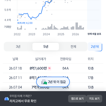
7.9억
2개
5.8억
7.6억
3개
4.4억
최저 4억 4,230
거래량
2022
2023
2024
2025
2026
현재 매물 분포
3년
5년
전체
2년 뒤
날짜
실거래가
전용타입
위치
8억 1,600만
26.07.18
84A
10층
N
8억 1,400만
26.07.11
84A
17층
N
2년 뒤 이 집값
7억 9,000만
26.07.04
84A
13층
8억 1,000만
26.06.11
84A
23층
앱으로 보기
지도 보기