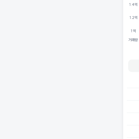
1.4억
1.2억
1억
거래량