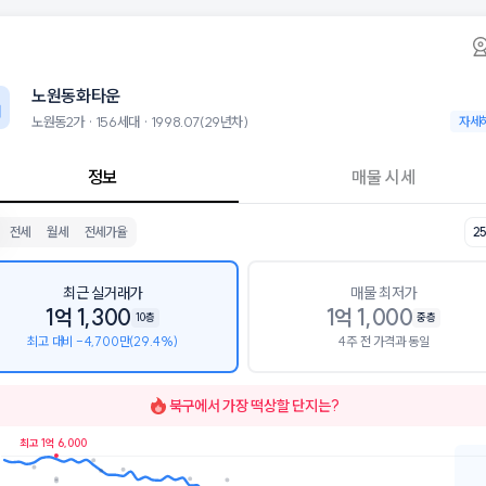
동2가 노원동화타운 아파트 시세·실거래가·2년
노원동화타운
노원동화타
타운은 노원동2가에 위치한 156세대 아파트로, 1998.07 입주한 29년
 8월 9일 기준 25평형의 매매 시세는 1.1억, 전세는 9.8천입니다. 34평형
노원동화타운
군으로는 대구침산초등학교, 대구일중학교가 있습니다.
층, 용적률 311%, 건폐율 33%의 단지입니다.
노원동2가 · 156세대 · 1998.07(29년차)
노원동2가
자세
설로는 노원동화타운앞 (26m), 노원동화타운건너 (51m)이 있습니다. 
정보
매물 시세
전세
월세
전세가율
2
최근 실거래가
매물 최저가
1억 1,300
1억 1,000
10층
중층
최고 대비 -4,700만(29.4%)
4주 전 가격과 동일
북구
에서 가장 떡상할 단지는?
최고 1억 6,000