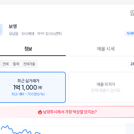
읍 보영 아파트 시세·실거래가·2년뒤 가격예측
보영
보영
남읍에 위치한 100세대 아파트로, 1991.12 입주한 36년차 단지입니다.
 8월 7일 기준 18평형의 매매 시세는 7.8천, 전세는 5.9천입니다. 23평
보영
군으로는 오남초등학교, 오남중학교, 오남고등학교가 있습니다.
층, 용적률 173%의 단지입니다.
오남읍 · 100세대 · 1991.12(36년차)
오남읍 ·
자세
설로는 오남가구단지.보영아파트 (64m), 오남가구단지.보영아파트 (66m
단지에서 1건의 경매가 진행 중입니다. 29평 감정가 1억 2700만원 입찰일 2
정보
매물 시세
전세
월세
전세가율
2
최근 실거래가
매물 최저가
1억 1,000
3층
현재 매물이 없어요
최고 대비 -700만(6%)
남양주시
에서 가장 떡상할 단지는?