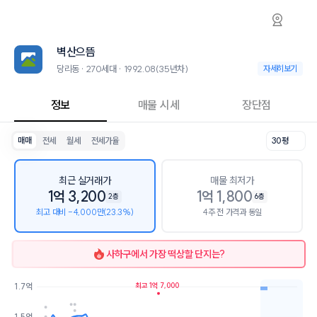
당리동 벽산으뜸 아파트 시세·실거래가·2년뒤
벽산으뜸
벽산으뜸
벽산으뜸은 당리동에 위치한 270세대 아파트로, 1992.08 입주한 35
2026년 8월 9일 기준 23평형의 매매 시세는 1억, 전세는 9.1천입니다. 
벽산으뜸
인근 학군으로는 당리초등학교, 당리중학교가 있습니다.
최고 15층, 용적률 166%, 건폐율 14%의 단지입니다.
당리동 · 270세대 · 1992.08(35년차)
당리동 · 270세대 
자세히보기
교육 시설로는 당리초등학교병설유치원 (100m), 당리초등학교 (119m)이
정보
매물 시세
장단점
매매
전세
월세
전세가율
30평
최근 실거래가
매물 최저가
1억 3,200
1억 1,800
2층
6층
최고 대비 -4,000만(23.3%)
4주 전 가격과 동일
사하구
에서 가장 떡상할 단지는?
최고 1억 7,000
1.7억
호가
매물수
1.5억