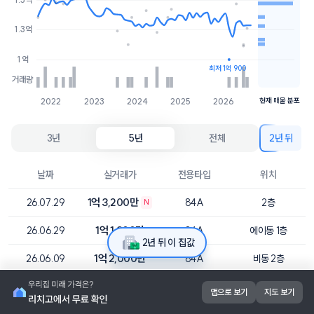
1.2억
1개
1.3억
1.1억
1개
1억
최저 1억 900
거래량
2022
2023
2024
2025
2026
현재 매물 분포
3년
5년
전체
2년 뒤
날짜
실거래가
전용타입
위치
1억 3,200만
26.07.29
84A
2층
N
1억 1,900만
26.06.29
84A
에이동 1층
2년 뒤 이 집값
1억 2,000만
26.06.09
84A
비동 2층
1억 5,000만
26.04.14
84A
에이동 6층
앱으로 보기
지도 보기