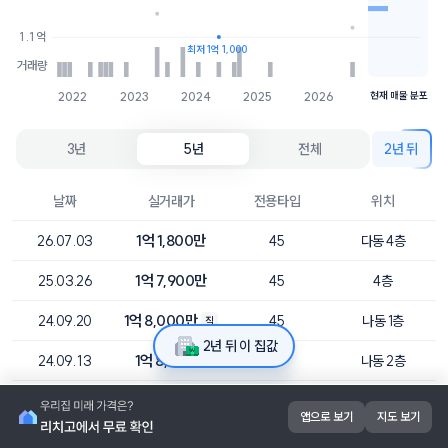
1.3억
2개
1.1억
최저 1억 1,000
거래량
2022
2023
2024
2025
2026
현재 매물 분포
3년
5년
전체
2년 뒤
날짜
실거래가
전용타입
위치
1억 1,800만
26.07.03
45
다동 4층
1억 7,900만
25.03.26
45
4층
1억 8,000만
24.09.20
45
나동 1층
직
2년 뒤 이 집값
1억 8,800만
24.09.13
45
나동 2층
1억 4,500만
24.08.16
45
다동 3층
앱으로 보기
지도 보기