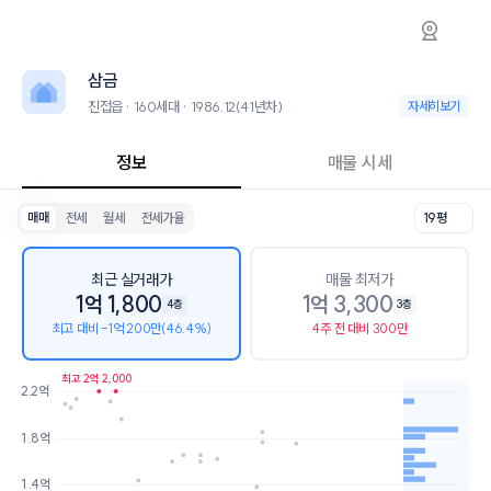
진접읍 삼금 아파트 시세·실거래가·2년뒤 가격
삼금
삼금
삼금은 진접읍에 위치한 160세대 아파트로, 1986.12 입주한 41년차 단
인근 학군으로는 진접초등학교, 풍양중학교, 진접고등학교가 있습니다.
삼금
최고 4층, 용적률 112%의 단지입니다.
교육 시설로는 서원유치원 (80m), 남양주도담유치원 (92m)이 있습니다.
진접읍 · 160세대 · 1986.12(41년차)
진접읍 · 160세대 ·
자세히보기
정보
매물 시세
매매
전세
월세
전세가율
19평
최근 실거래가
매물 최저가
1억 1,800
1억 3,300
4층
3층
최고 대비 -1억 200만(46.4%)
4주 전 대비 300만
최고 2억 2,000
2.2억
호가
매물수
1.8억
1.5억
3개
1.4억