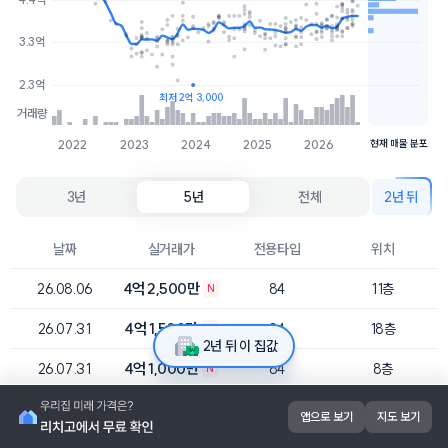
3.8억
1개
3.3억
3.5억
1개
2.3억
최저 2억 3,000
거래량
2022
2023
2024
2025
2026
현재 매물 분포
3년
5년
전체
2년 뒤
날짜
실거래가
전용타입
위치
4억 2,500만
26.08.06
84
11층
N
4억 1,500만
26.07.31
84
18층
N
2년 뒤 이 집값
4억 1,000만
26.07.31
84
8층
N
4억
26.07.28
84
9층
N
앱으로 보기
지도 보기