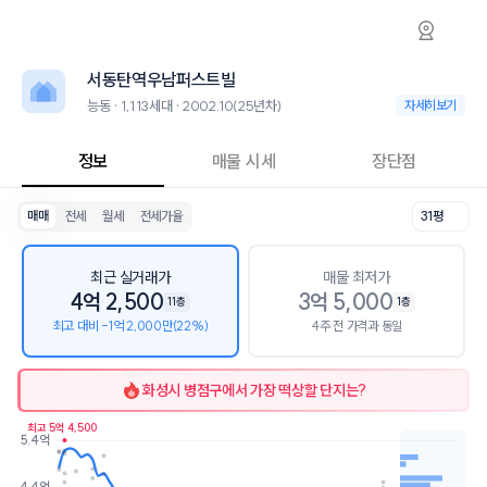
능동 서동탄역우남퍼스트빌 아파트 시세·실거래
서동탄역우남퍼스트빌
서동탄역우남퍼스트
서동탄역우남퍼스트빌은 능동에 위치한 1,113세대 대단지 아파트로, 200
2026년 8월 10일 기준 31평형의 매매 시세는 3.9억, 전세는 2.9억입니
서동탄역우남퍼스트빌
인근 학군으로는 송화초등학교, 병점고등학교가 있습니다.
최고 18층, 용적률 197%, 건폐율 16%의 단지입니다.
능동 · 1,113세대 · 2002.10(25년차)
능동 · 1,113세대 
자세히보기
교육 시설로는 송골우남작은도서관 (14m), 꿈꾸는음악학원 (46m)이 있
정보
매물 시세
장단점
매매
전세
월세
전세가율
31평
최근 실거래가
매물 최저가
4억 2,500
3억 5,000
11층
1층
최고 대비 -1억 2,000만(22%)
4주 전 가격과 동일
화성시 병점구
에서 가장 떡상할 단지는?
최고 5억 4,500
5.4억
호가
매물수
4.4억