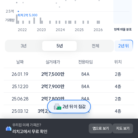
2.5억
최저 2억 5,000
거래량
2022
2023
2024
2025
2026
현재 매물 분포
3년
5년
전체
2년 뒤
날짜
실거래가
전용타입
위치
2억 7,500만
26.01.19
84A
2층
2억 7,900만
25.12.20
84A
4층
2억 7,800만
25.06.28
84A
2층
2년 뒤 이 집값
3억 2,000만
25.03.12
84A
4층
직
2억 7,500만
24.10.21
84A
2층
앱으로 보기
지도 보기