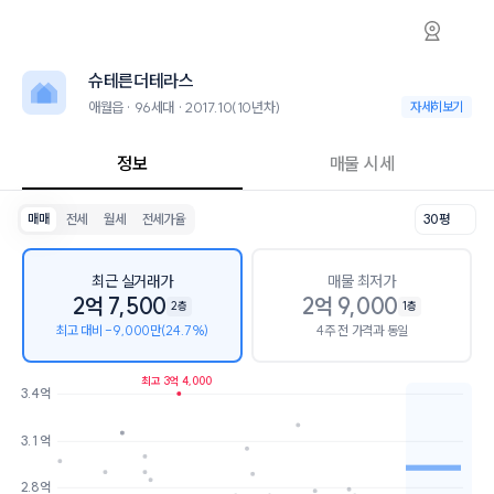
애월읍 슈테른더테라스 아파트 시세·실거래가·
슈테른더테라스
슈테른더테라스
슈테른더테라스는 애월읍에 위치한 96세대 아파트로, 2017.10 입주한 
최고 4층, 용적률 78%, 건폐율 34%의 단지입니다.
슈테른더테라스
교통 시설로는 슈테른더테라스 (60m), 슈테른더테라스 (69m)이 있습니
애월읍 · 96세대 · 2017.10(10년차)
애월읍 · 96세대 · 
자세히보기
정보
매물 시세
매매
전세
월세
전세가율
30평
최근 실거래가
매물 최저가
2억 7,500
2억 9,000
2층
1층
최고 대비 -9,000만(24.7%)
4주 전 가격과 동일
최고 3억 4,000
3.4억
호가
매물수
3.1억
2.9억
1개
2.8억